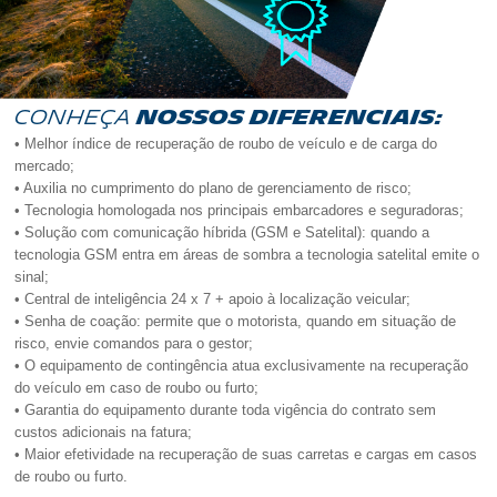
Mobilidade
Sustentável
Conheça
nossos diferenciais:
• Melhor índice de recuperação de roubo de veículo e de carga do
Conheça
mercado;
• Auxilia no cumprimento do plano de gerenciamento de risco;
a
• Tecnologia homologada nos principais embarcadores e seguradoras;
• Solução com comunicação híbrida (GSM e Satelital): quando a
tecnologia GSM entra em áreas de sombra a tecnologia satelital emite o
Sascar
sinal;
• Central de inteligência 24 x 7 + apoio à localização veicular;
• Senha de coação: permite que o motorista, quando em situação de
Rede
risco, envie comandos para o gestor;
• O equipamento de contingência atua exclusivamente na recuperação
do veículo em caso de roubo ou furto;
Credenciada
• Garantia do equipamento durante toda vigência do contrato sem
custos adicionais na fatura;
• Maior efetividade na recuperação de suas carretas e cargas em casos
Perguntas
de roubo ou furto.