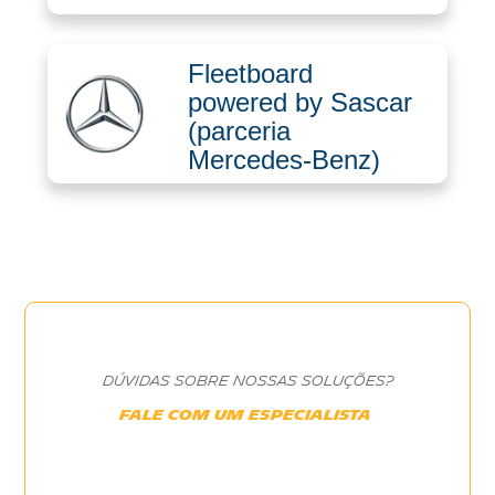
A
Fleetboard
SASCAR?
powered by Sascar
(parceria
Mercedes-Benz)
PARCERIAS
Mobilidade
Sustentável
Conheça
DÚVIDAS SOBRE NOSSAS SOLUÇÕES?
FALE COM UM ESPECIALISTA
a
Sascar