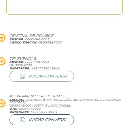
Rede
Credenciada
CENTRAL DE ROUBOS
SASCAR:
0800-648-6003
CARGO TRACCK:
0800-722-7002
Perguntas
TELEVENDAS
SASCAR:
0800-789-6004
Frequentes
(11) 3579-4800
WHATSAPP:
+55 11 97601-2845
INICIAR CONVERSA
Fale
ATENDIMENTO AO CLIENTE
Conosco
SASCAR:
4002-6004 (CAPITAIS, REGIÕES METROPOLITANAS E GRANDES
CENTROS)
0800-648-6004 (DEMAIS LOCALIDADES)
OTR:
0800-017-7202
whatsapp
+55 11 4002-6004
Trabalhe
INICIAR CONVERSA