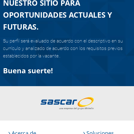
NUESTRO SITIO PARA
OPORTUNIDADES ACTUALES Y
FUTURAS.
Su perfil será evaluado de acuerdo con el descriptivo en su
currículo y analizado de acuerdo con los requisitos previos
establecidos por la vacante..
Buena suerte!
Acerca de
Soluciones