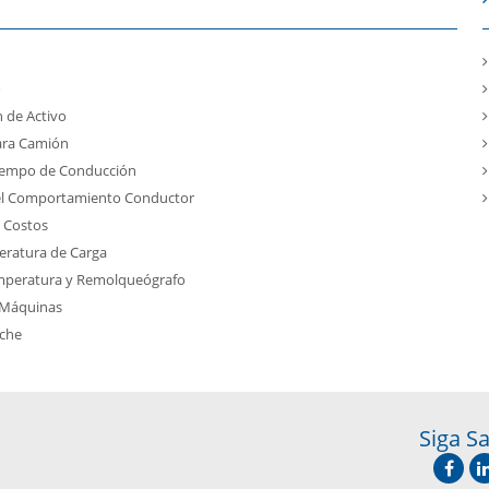
o
 de Activo
ara Camión
Tiempo de Conducción
del Comportamiento Conductor
e Costos
eratura de Carga
mperatura y Remolqueógrafo
 Máquinas
oche
Siga Sa