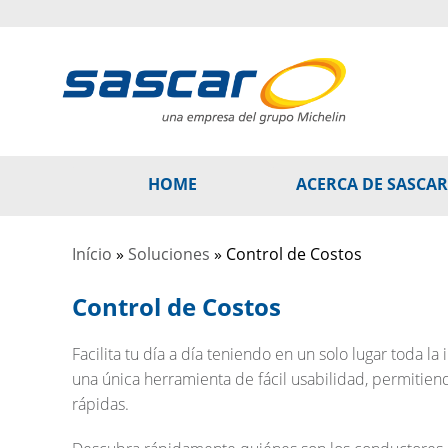
HOME
ACERCA DE SASCAR
Para Gestión
Protecc
Início
»
Soluciones
»
Control de Costos
Para Segurid
Semirre
Monitor
Señuelo
Para Prevenc
Control de Costos
Gestión
Para Conserv
Telemet
Monitor
Conduct
Para la Gest
Facilita tu día a día teniendo en un solo lugar toda la
Señuelo
Telemet
Remolq
una única herramienta de fácil usabilidad, permitie
Para la Gesti
rápidas.
Gestión
Monitor
Control