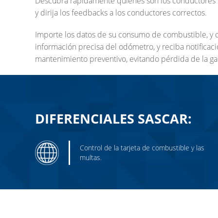
Descubra rápidamente quiénes son los conductores q
Gestión
y dirija los feedbacks a los conductores correctos.
Importe los datos de su consumo de combustible, y co
información precisa del odómetro, y reciba notificaci
mantenimiento preventivo, evitando pérdida de la gar
DIFERENCIALES SASCAR:
Control de la tarjeta de combustible y las
multas.