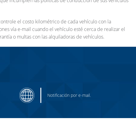
ue incumplen las políticas de conducción de sus vehículos
 Avanzada
ntrole el costo kilométrico de cada vehículo con la
ones vía e-mail cuando el vehículo esté cerca de realizar el
antía o multas con las alquiladoras de vehículos.
Notificación por e-mail.