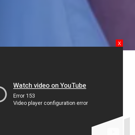
X
 SEUS
 O excesso de velocidade,
neus e peças. Utilize a
ibilidade que te ajudarão a