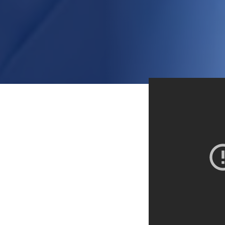
 GESTÃO DO
COMPORTAMENTO DOS
ORISTAS
ento dos seus motoristas está diretamente ligado aos custos da sua frota.
, aumenta o consumo de combustível, gera multas e diminui a vida útil dos p
ara identificar infrações e os responsáveis por elas. Crie indicadores de dirig
ks personalizados para reeducar os condutores.
 MAIS