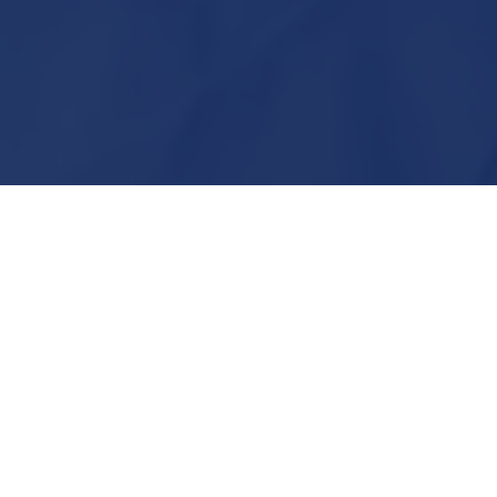
FAÇA
MOT
O comportam
por exemplo
tecnologia p
dar feedbac
SAIBA